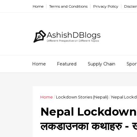
Home
Terms and Conditions
Privacy Policy
Discla
Home
Featured
Supply Chain
Spor
Home
/
Lockdown Stories (Nepali)
/
Nepal Lockdow
Nepal Lockdown S
लकडाउनका कथाहरु - ख