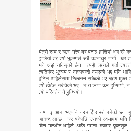
येत्रो खर्च र ऋण गरेर घर बनाइ हालियो,अब खै कस
हालियो तर त्यो भूकम्पले सबै चक्नाचुर पार्यो। 
भने अझै सकिएको छैन। त्यही ऋणले गर्दा त्यस्तो
त्यतिखेर भूकम्प र नाकाबन्दी नभएको भए पनि धा
होटेल अहिलेसम्म टिकाउन सकेको भए ऋण मुक्त भइ 
त्यो होटेल नबेचेको भए , न त ऋण कम हुन्थियो, न त 
त्यो परिवर्तन नै हुन्थियो।
जग्गा ३ आना भएपनि घरचाहिँ राम्रो बनेको छ। बु
आनन्द लाग्छ। घर बनेपछि उसको स्वभावमा पनि निक
घिन मान्थीन,अहिले आफै गमला ल्याएर फूलसुल,